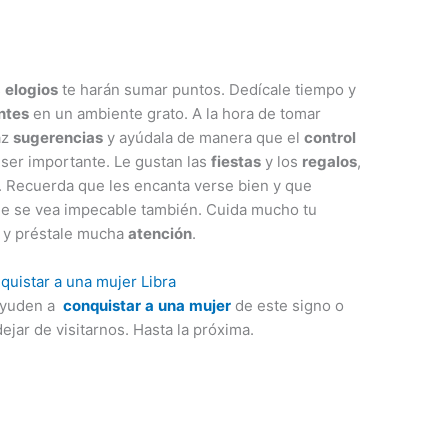
s
elogios
te harán sumar puntos. Dedícale tiempo y
ntes
en un ambiente grato. A la hora de tomar
az
sugerencias
y ayúdala de manera que el
control
ser importante. Le gustan las
fiestas
y los
regalos
,
c. Recuerda que les encanta verse bien y que
e se vea impecable también. Cuida mucho tu
y préstale mucha
atención
.
ayuden a
conquistar
a
una
mujer
de este signo o
jar de visitarnos. Hasta la próxima.