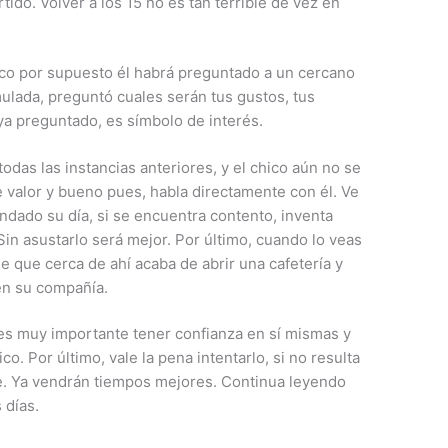
tido. Volver a los 15 no es tan terrible de vez en
chico por supuesto él habrá preguntado a un cercano
mulada, preguntó cuales serán tus gustos, tus
aya preguntado, es símbolo de interés.
todas las instancias anteriores, y el chico aún no se
e valor y bueno pues, habla directamente con él. Ve
dado su día, si se encuentra contento, inventa
 Sin asustarlo será mejor. Por último, cuando lo veas
 que cerca de ahí acaba de abrir una cafetería y
en su compañía.
es muy importante tener confianza en sí mismas y
co. Por último, vale la pena intentarlo, si no resulta
rde. Ya vendrán tiempos mejores. Continua leyendo
 días.