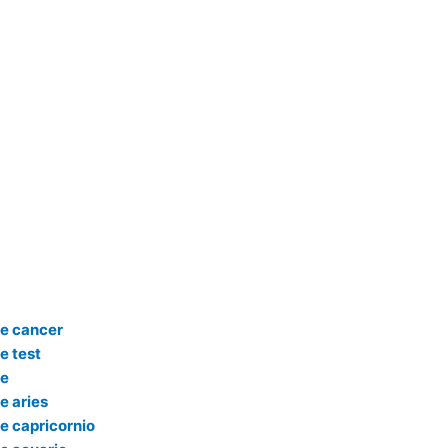
re cancer
e test
re
e aries
e capricornio