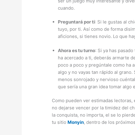
ser un juego muy interesante y diver
cuando.
Preguntará por ti
: Si le gustas al 
tuyo, por ti. Así como de forma disi
aficiones, si tienes novio. Lo que h
Ahora es tu turno
: Si ya has pasado 
ha acercado a ti, deberás armarte d
poco a poco y pregúntale como ha an
algo y no vayas tan rápido al grano.
menos sonrojado y nervioso cuéntale
que sería una gran idea tomar algo 
Como pueden ver estimadas lectoras, 
no dejarse vencer por la timidez del chi
la conquista, no importa, el se lo pie
tu sitio
Monyin
, dentro de los próximos