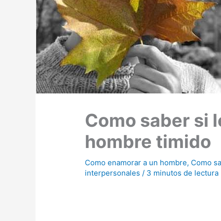
Como saber si l
hombre timido
Como enamorar a un hombre
,
Como sab
interpersonales
/
3 minutos de lectura