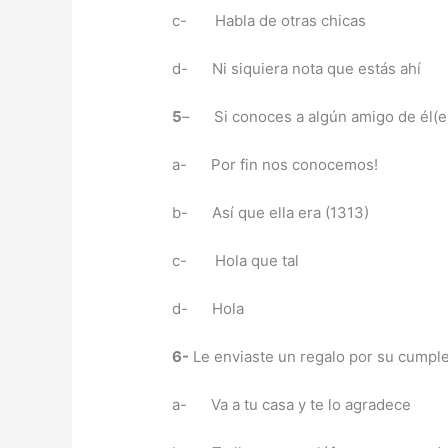
c- Habla de otras chicas
d- Ni siquiera nota que estás ahí
5
– Si conoces a algún amigo de él(ell
a- Por fin nos conocemos!
b- Así que ella era (1313)
c- Hola que tal
d- Hola
6-
Le enviaste un regalo por su cump
a- Va a tu casa y te lo agradece