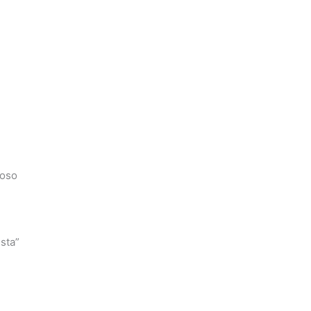
roso
sta”