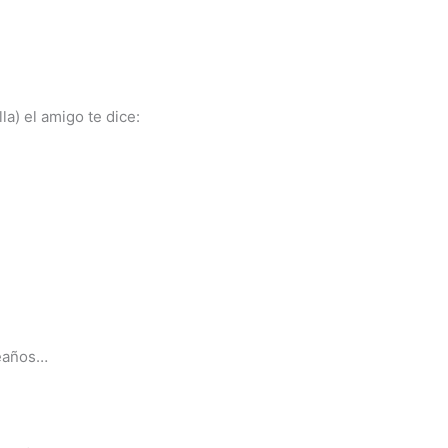
a) el amigo te dice:
leaños…