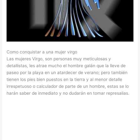
Como conquistar a una mujer virgo
Las mujeres Virgo, son personas muy meticulosas y
detallistas, les atrae mucho el hombre galán que la lleve de
paseo por la playa en un atardecer de verano; pero también
tienen los pies bien puestos en la tierra y al menor detalle
irrespetuoso o calculador de parte de un hombre, estas se lo
harán saber de inmediato y no dudarán en tomar represalias.