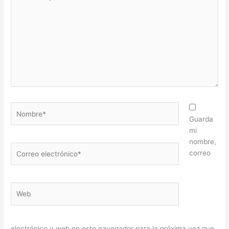
aquí...
Nombre*
Guarda
mi
nombre,
Correo
correo
electrónico*
Web
electrónico y web en este navegador para la próxima vez que