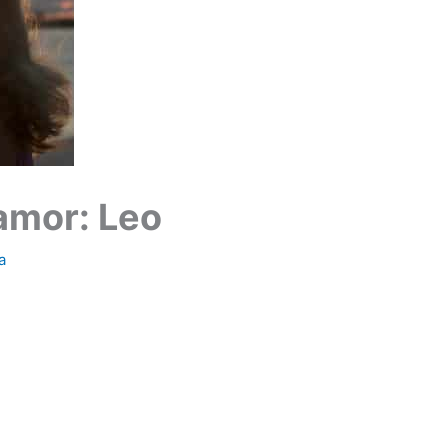
amor: Leo
a