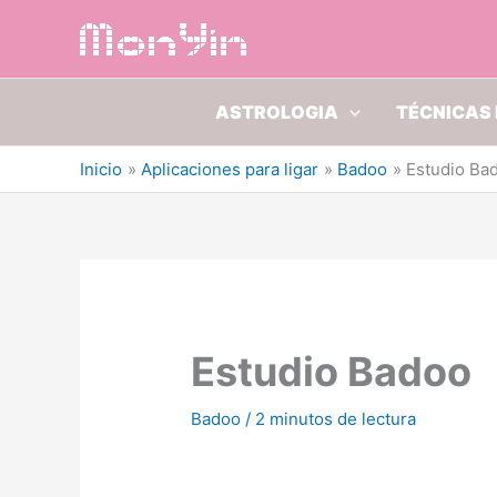
Ir
al
contenido
ASTROLOGIA
TÉCNICAS 
Inicio
Aplicaciones para ligar
Badoo
Estudio Ba
Estudio Badoo
Badoo
/
2 minutos de lectura