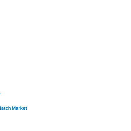
y
Match Market