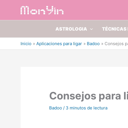
Ir
al
contenido
ASTROLOGIA
TÉCNICAS 
Inicio
Aplicaciones para ligar
Badoo
Consejos pa
Consejos para l
Badoo
/
3 minutos de lectura