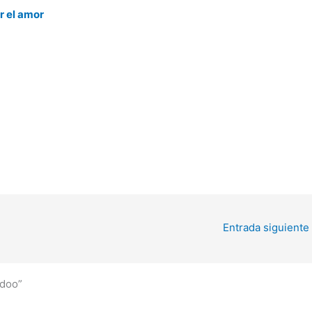
r el amor
Entrada siguiente
adoo”