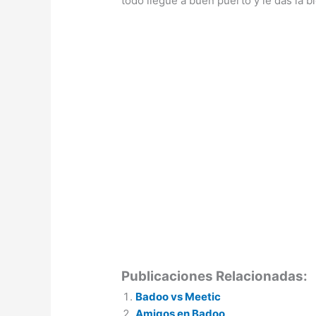
todo llegue a buen puerto y le das la b
Publicaciones Relacionadas:
Badoo vs Meetic
Amigos en Badoo