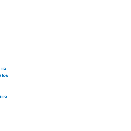
rio
alos
a
ario