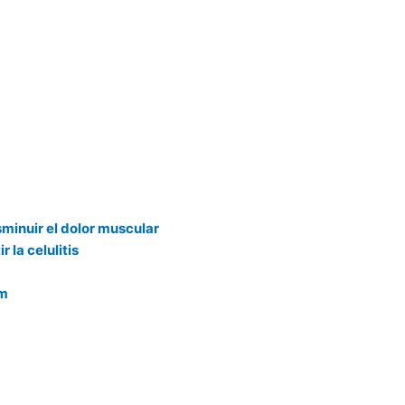
sminuir el dolor muscular
 la celulitis
am