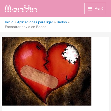
Ir
al
Menú
contenido
Inicio
Aplicaciones para ligar
Badoo
Encontrar novio en Badoo