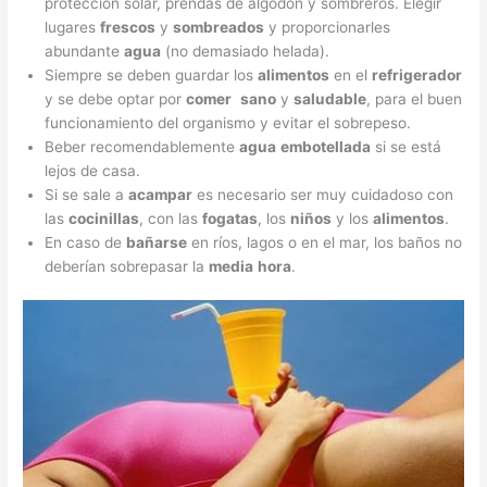
protección solar, prendas de algodón y sombreros. Elegir
lugares
frescos
y
sombreados
y proporcionarles
abundante
agua
(no demasiado helada).
Siempre se deben guardar los
alimentos
en el
refrigerador
y se debe optar por
comer
sano
y
saludable
, para el buen
funcionamiento del organismo y evitar el sobrepeso.
Beber recomendablemente
agua
embotellada
si se está
lejos de casa.
Si se sale a
acampar
es necesario ser muy cuidadoso con
las
cocinillas
, con las
fogatas
, los
niños
y los
alimentos
.
En caso de
bañarse
en ríos, lagos o en el mar, los baños no
deberían sobrepasar la
media
hora
.