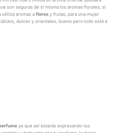
ue son seguras de sí misma los aromas florales, si
 utiliza aromas a
flores
y frutas, para una mujer
lidos, dulces y orientales, bueno pero todo está a
perfume
ya que así estarás expresando tus
 carácter y todo esto con tu perfume, la mejor