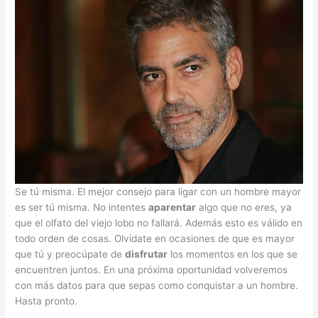
Se tú misma. El mejor consejo para ligar con un hombre mayor
es ser tú misma. No intentes
aparentar
algo que no eres, ya
que el olfato del viejo lobo no fallará. Además esto es válido en
todo orden de cosas. Olvídate en ocasiones de que es mayor
que tú y preocúpate de
disfrutar
los momentos en los que se
encuentren juntos. En una próxima oportunidad volveremos
con más datos para que sepas como conquistar a un hombre.
Hasta pronto.