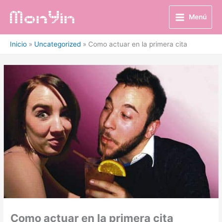
Ir
al
Menú
contenido
Inicio
Uncategorized
Como actuar en la primera cita
Como actuar en la primera cita