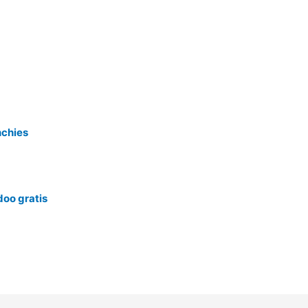
nchies
oo gratis