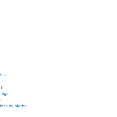
llos
s
sa
legir
ar
de te de hierba