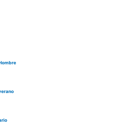
 Hombre
 verano
ario