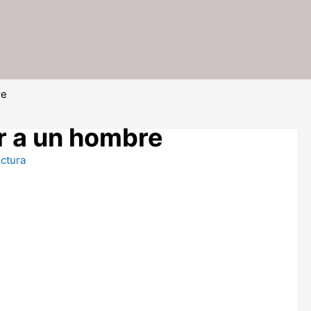
re
r a un hombre
ectura