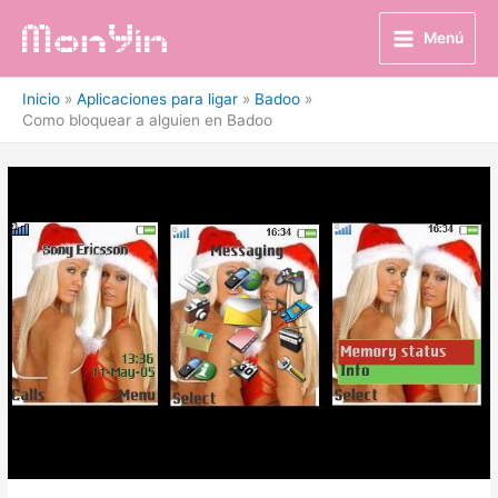
Ir
al
Menú
contenido
Inicio
Aplicaciones para ligar
Badoo
Como bloquear a alguien en Badoo