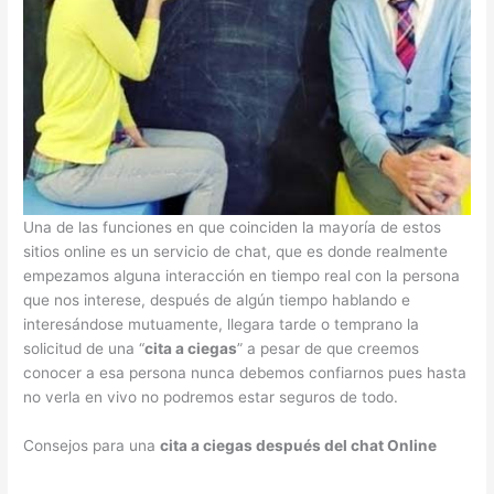
Una de las funciones en que coinciden la mayoría de estos
sitios online es un servicio de chat, que es donde realmente
empezamos alguna interacción en tiempo real con la persona
que nos interese, después de algún tiempo hablando e
interesándose mutuamente, llegara tarde o temprano la
solicitud de una “
cita a ciegas
” a pesar de que creemos
conocer a esa persona nunca debemos confiarnos pues hasta
no verla en vivo no podremos estar seguros de todo.
Consejos para una
cita a ciegas después del chat Online