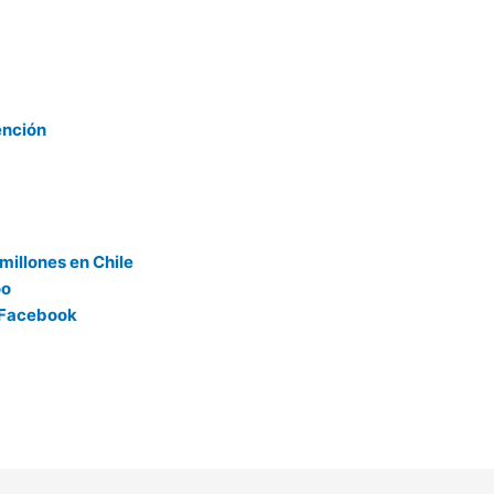
ención
millones en Chile
oo
 Facebook