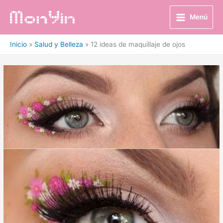
Ir
al
Menú
contenido
Inicio
Salud y Belleza
12 ideas de maquillaje de ojos