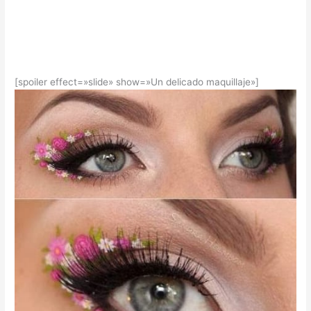
[spoiler effect=»slide» show=»Un delicado maquillaje»]