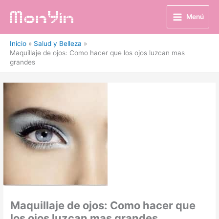
Ir
al
Menú
contenido
Inicio
Salud y Belleza
Maquillaje de ojos: Como hacer que los ojos luzcan mas
grandes
Maquillaje de ojos: Como hacer que
los ojos luzcan mas grandes