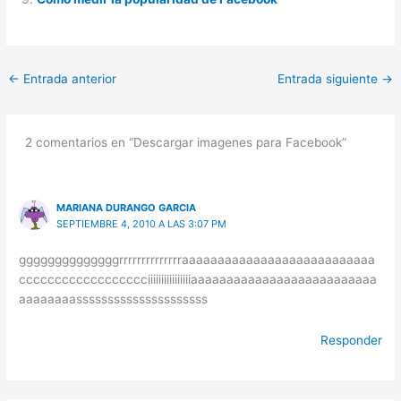
←
Entrada anterior
Entrada siguiente
→
2 comentarios en “Descargar imagenes para Facebook”
MARIANA DURANGO GARCIA
SEPTIEMBRE 4, 2010 A LAS 3:07 PM
ggggggggggggggrrrrrrrrrrrrrraaaaaaaaaaaaaaaaaaaaaaaaaaa
cccccccccccccccccciiiiiiiiiiiiiiiiaaaaaaaaaaaaaaaaaaaaaaaaaa
aaaaaaaasssssssssssssssssssss
Responder