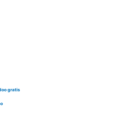
oo gratis
oo