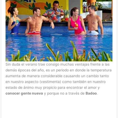
Sin duda el verano trae consigo muchas ventajas frente a las
demás épocas del año, es un periodo en donde la temperatura
aumenta de manera considerable causando un cambio tanto
en nuestro aspecto (vestimenta) como también en nuestro
estado de ánimo muy propicio para encontrar el amor y
conocer gente nueva
y porque no a través de
Badoo
.