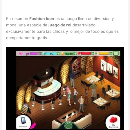
En resumen
Fashion Icon
es un juego lleno de diversión y
moda, una especie de
juego de rol
desarrollado
exclusivamente para las chicas y lo mejor de todo es que es
completamente gratis.