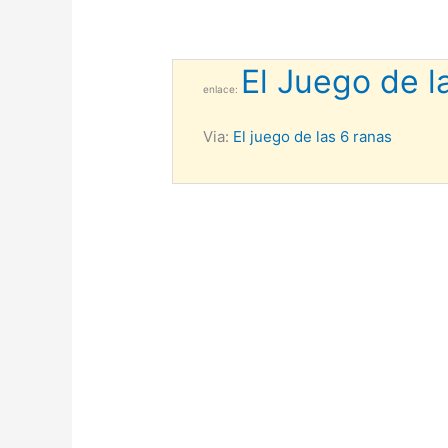
El Juego de l
enlace:
Via:
El juego de las 6 ranas