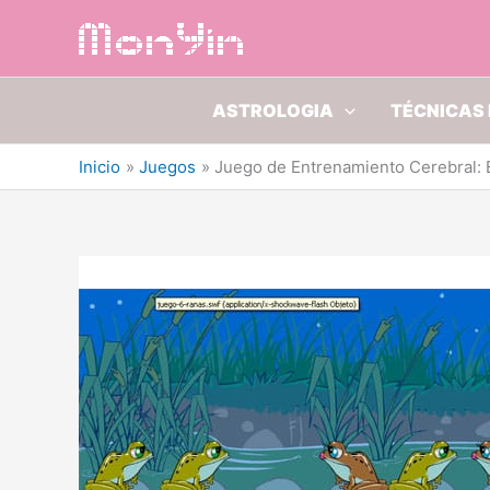
Ir
al
contenido
ASTROLOGIA
TÉCNICAS 
Inicio
Juegos
Juego de Entrenamiento Cerebral: E