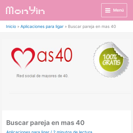
Ir
al
Menú
contenido
Inicio
Aplicaciones para ligar
Buscar pareja en mas 40
Buscar pareja en mas 40
Aplicaciones para ligar
/
2 minutos de lectura