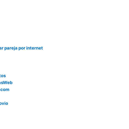
 pareja por internet
tos
tasWeb
r.com
ovio