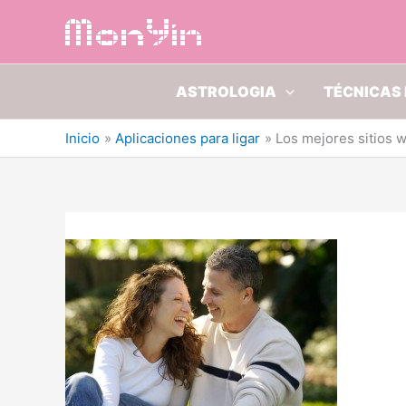
Ir
al
contenido
ASTROLOGIA
TÉCNICAS 
Inicio
Aplicaciones para ligar
Los mejores sitios 