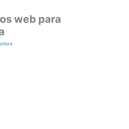
ios web para
a
ectura