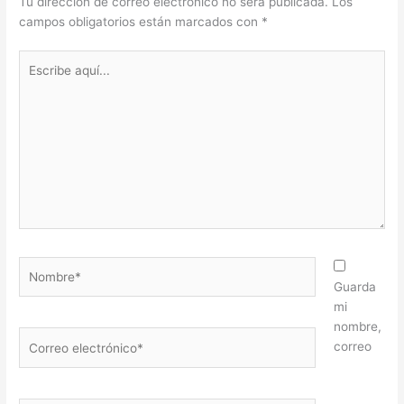
Tu dirección de correo electrónico no será publicada.
Los
campos obligatorios están marcados con
*
Escribe
aquí...
Nombre*
Guarda
mi
nombre,
Correo
correo
electrónico*