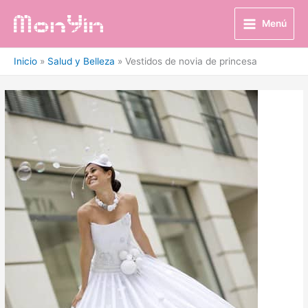
Ir
al
Menú
contenido
Inicio
Salud y Belleza
Vestidos de novia de princesa