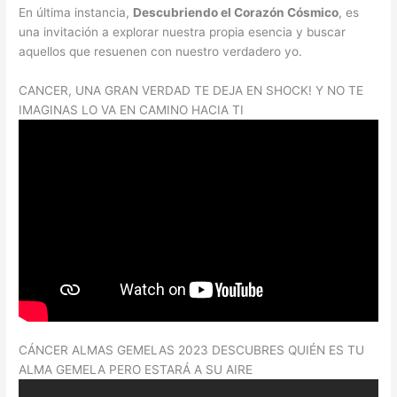
En última instancia,
Descubriendo el Corazón Cósmico
, es
una invitación a explorar nuestra propia esencia y buscar
aquellos que resuenen con nuestro verdadero yo.
CANCER, UNA GRAN VERDAD TE DEJA EN SHOCK! Y NO TE
IMAGINAS LO VA EN CAMINO HACIA TI
CÁNCER ALMAS GEMELAS 2023 DESCUBRES QUIÉN ES TU
ALMA GEMELA PERO ESTARÁ A SU AIRE