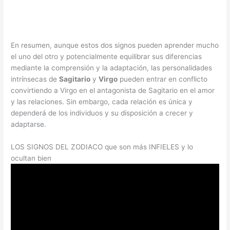
En resumen, aunque estos dos signos pueden aprender mucho
el uno del otro y potencialmente equilibrar sus diferencias
mediante la comprensión y la adaptación, las personalidades
intrínsecas de
Sagitario
y
Virgo
pueden entrar en conflicto
convirtiendo a Virgo en el antagonista de Sagitario en el amor
y las relaciones. Sin embargo, cada relación es única y
dependerá de los individuos y su disposición a crecer y
adaptarse.
LOS SIGNOS DEL ZODIACO que son más INFIELES y lo
ocultan bien