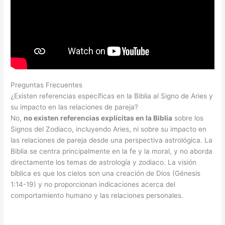
Preguntas Frecuentes
¿Existen referencias específicas en la Biblia al Signo de Aries y
su impacto en las relaciones de pareja?
No,
no existen referencias explícitas en la Biblia
sobre los
Signos del Zodiaco, incluyendo Aries, ni sobre su impacto en
las relaciones de pareja desde una perspectiva astrológica. La
Biblia se centra principalmente en la fe y la moral, y no aborda
directamente los temas de astrología y zodiaco. La visión
bíblica es que los cielos son una creación de Dios (Génesis
1:14-19) y no proporcionan indicaciones acerca del
comportamiento humano y las relaciones personales.