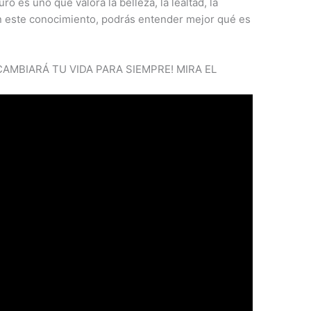
 es uno que valora la belleza, la lealtad, la
n este conocimiento, podrás entender mejor qué es
AMBIARÁ TU VIDA PARA SIEMPRE! MIRA EL