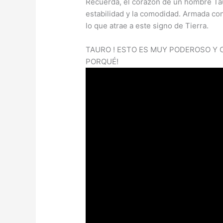
Recuerda, el corazón de un hombre Tauro
estabilidad y la comodidad. Armada co
lo que atrae a este signo de Tierra.
TAURO ! ESTO ES MUY PODEROSO Y C
PORQUÉ!