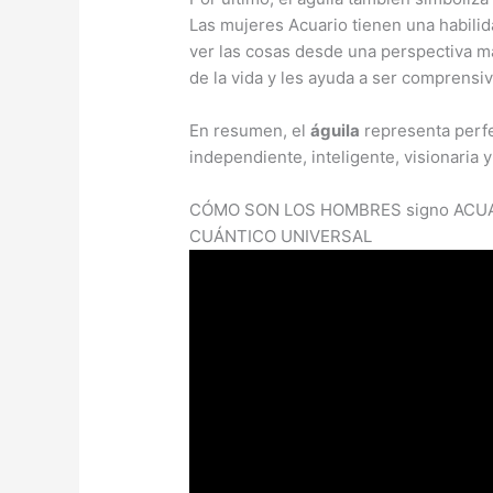
Las mujeres Acuario tienen una habilida
ver las cosas desde una perspectiva má
de la vida y les ayuda a ser comprensi
En resumen, el
águila
representa perfe
independiente, inteligente, visionaria
CÓMO SON LOS HOMBRES signo ACUAR
CUÁNTICO UNIVERSAL