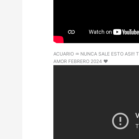
ACUARIO ♒️ NUNCA SALE ESTO ASI‼️
AMOR FEBRERO 2024 ❤️