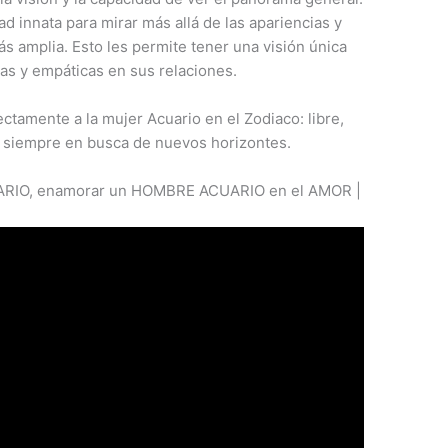
d innata para mirar más allá de las apariencias y
s amplia. Esto les permite tener una visión única
vas y empáticas en sus relaciones.
ctamente a la mujer Acuario en el Zodiaco: libre,
 y siempre en busca de nuevos horizontes.
IO, enamorar un HOMBRE ACUARIO en el AMOR |