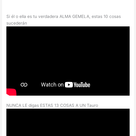
Si él o ella es tu verdadera ALMA GEMELA, estas 10 cosas
sucederán
NUNCA LE digas ESTAS 13 COSAS A UN Tauro