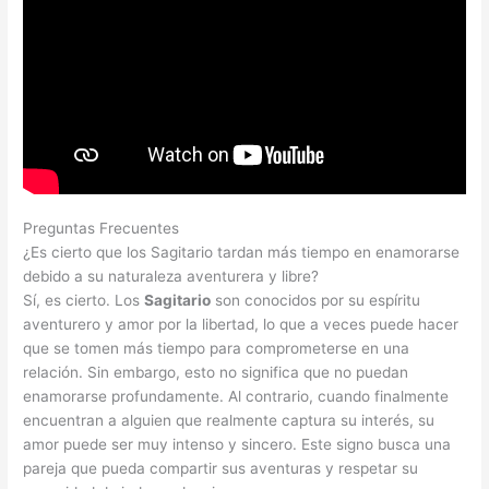
Preguntas Frecuentes
¿Es cierto que los Sagitario tardan más tiempo en enamorarse
debido a su naturaleza aventurera y libre?
Sí, es cierto. Los
Sagitario
son conocidos por su espíritu
aventurero y amor por la libertad, lo que a veces puede hacer
que se tomen más tiempo para comprometerse en una
relación. Sin embargo, esto no significa que no puedan
enamorarse profundamente. Al contrario, cuando finalmente
encuentran a alguien que realmente captura su interés, su
amor puede ser muy intenso y sincero. Este signo busca una
pareja que pueda compartir sus aventuras y respetar su