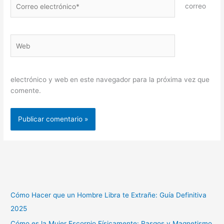
Correo
correo
electrónico*
Web
electrónico y web en este navegador para la próxima vez que
comente.
Cómo Hacer que un Hombre Libra te Extrañe: Guía Definitiva
2025
Cómo es la Mujer Escorpio Físicamente: Rasgos y Magnetismo