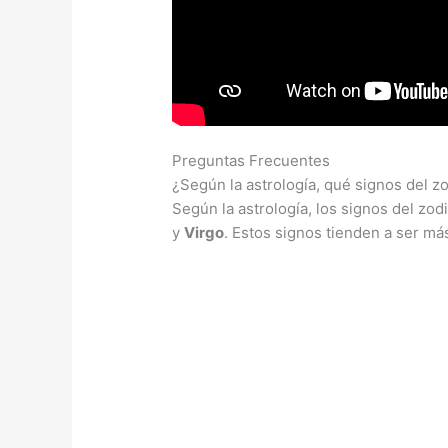
Preguntas Frecuentes
¿Según la astrología, qué signos del 
Según la astrología, los signos del z
y
Virgo
. Estos signos tienden a ser má