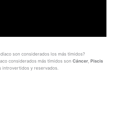
zodíaco son considerados los más tímidos?
odiaco considerados más tímidos son
Cáncer
,
Piscis
s introvertidos y reservados.