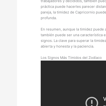
trabajadores y decididos, también pue
práctica puede hacerles parecer distan
pareja, la timidez de Capricornio puede
profunda.
En resumen, aunque la timidez puede 
también puede ser una característica e
signos. La clave para superar la timide
abierta y honesta y la paciencia.
Los Signos Más Tímidos del Zodíaco