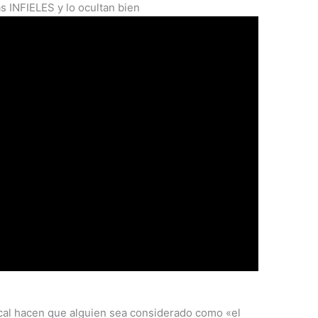
INFIELES y lo ocultan bien
acal hacen que alguien sea considerado como «el