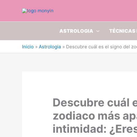
Ir
al
contenido
ASTROLOGIA
TÉCNICAS 
Inicio
Astrologia
Descubre cuál es el signo del zo
Descubre cuál e
zodiaco más ap
intimidad: ¿Ere