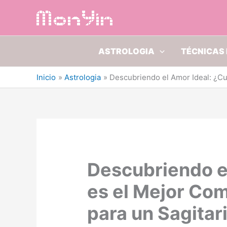
Ir
al
contenido
ASTROLOGIA
TÉCNICAS 
Inicio
Astrologia
Descubriendo el Amor Ideal: ¿Cu
Descubriendo el
es el Mejor Co
para un Sagitar