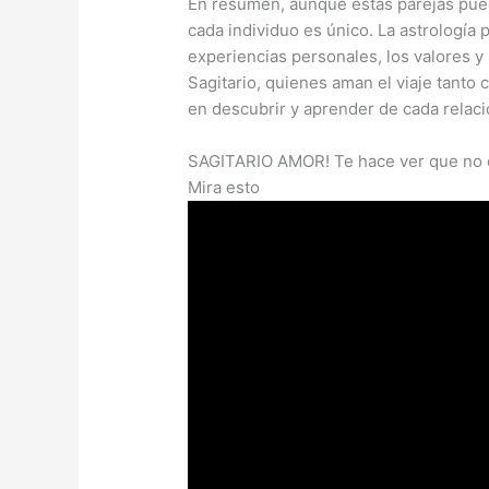
En resumen, aunque estas parejas pued
cada individuo es único. La astrología 
experiencias personales, los valores y 
Sagitario, quienes aman el viaje tanto 
en descubrir y aprender de cada relaci
SAGITARIO AMOR! Te hace ver que no q
Mira esto