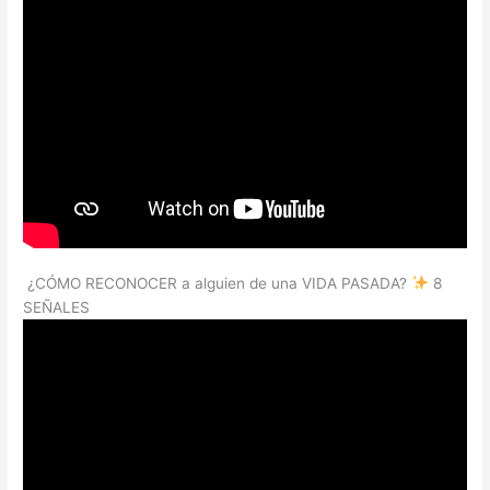
¿CÓMO RECONOCER a alguien de una VIDA PASADA?
8
SEÑALES