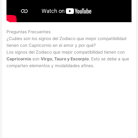
Preguntas Frecuentes
¿Cuáles son los signos del Zodiaco que mejor compatibilidad
tienen con Capricornio en el amor y por qué?
Los signos del Zodiaco que mejor compatibilidad tienen con
Capricornio
son
Virgo, Tauro y Escorpio
. Esto se debe a que
comparten elementos y modalidades afines.