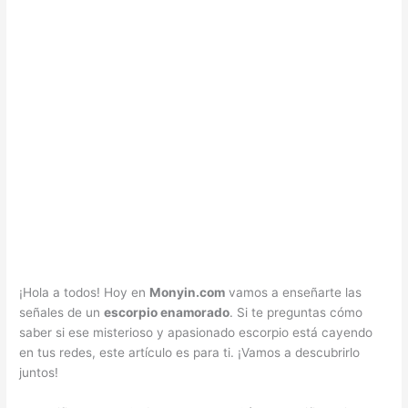
¡Hola a todos! Hoy en
Monyin.com
vamos a enseñarte las
señales de un
escorpio enamorado
. Si te preguntas cómo
saber si ese misterioso y apasionado escorpio está cayendo
en tus redes, este artículo es para ti. ¡Vamos a descubrirlo
juntos!