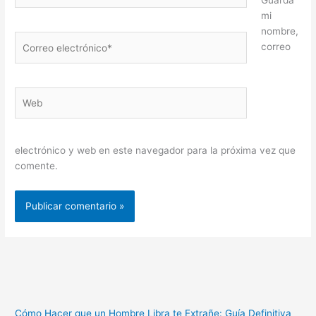
mi
nombre,
Correo
correo
electrónico*
Web
electrónico y web en este navegador para la próxima vez que
comente.
Cómo Hacer que un Hombre Libra te Extrañe: Guía Definitiva