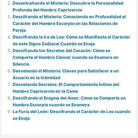
Desentrañando el Misterio: Descubre la Personalidad
Profunda del Hombre Capricornio
Descifrando el Misterio: Conociendo en Profundidad el
Carácter del Hombre Escorpio en las Relaciones de
Pareja
Descifrando la Ira de Leo: Cómo se Manifiesta el Carácter
de este Signo Zodiacal Cuando se Enoja
Descifrando los Secretos del Corazón: Cómo se
Comporta el Hombre Cáncer cuando se Enamora en
Silencio
Desvelando el Misterio: Claves para Satisfacer a un
Acuario en la Intimidad
Desvelando Secretos: El Comportamiento Íntimo del
Hombre Capricornio en la Cama
Descifrando el Enigma del Amor: Cómo se Comporta un
Hombre Escorpio cuando se Enamora
La Furia del León: Descifrando el Carácter de Leo cuando
se Enoja