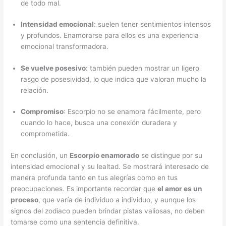
de todo mal.
Intensidad emocional
: suelen tener sentimientos intensos
y profundos. Enamorarse para ellos es una experiencia
emocional transformadora.
Se vuelve posesivo
: también pueden mostrar un ligero
rasgo de posesividad, lo que indica que valoran mucho la
relación.
Compromiso
: Escorpio no se enamora fácilmente, pero
cuando lo hace, busca una conexión duradera y
comprometida.
En conclusión, un
Escorpio enamorado
se distingue por su
intensidad emocional y su lealtad. Se mostrará interesado de
manera profunda tanto en tus alegrías como en tus
preocupaciones. Es importante recordar que
el amor es un
proceso
, que varía de individuo a individuo, y aunque los
signos del zodiaco pueden brindar pistas valiosas, no deben
tomarse como una sentencia definitiva.