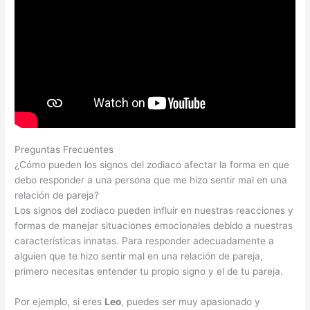
Preguntas Frecuentes
¿Cómo pueden los signos del zodiaco afectar la forma en que
debo responder a una persona que me hizo sentir mal en una
relación de pareja?
Los signos del zodiaco pueden influir en nuestras reacciones y
formas de manejar situaciones emocionales debido a nuestras
características innatas. Para responder adecuadamente a
alguien que te hizo sentir mal en una relación de pareja,
primero necesitas entender tu propio signo y el de tu pareja.
Por ejemplo, si eres
Leo
, puedes ser muy apasionado y