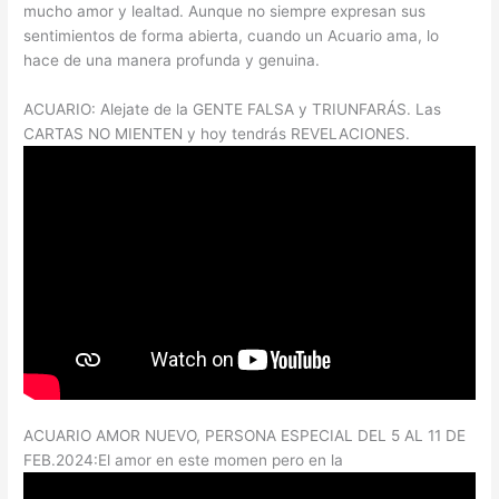
mucho amor y lealtad. Aunque no siempre expresan sus
sentimientos de forma abierta, cuando un Acuario ama, lo
hace de una manera profunda y genuina.
ACUARIO: Alejate de la GENTE FALSA y TRIUNFARÁS. Las
CARTAS NO MIENTEN y hoy tendrás REVELACIONES.
ACUARIO AMOR NUEVO, PERSONA ESPECIAL DEL 5 AL 11 DE
FEB.2024:El amor en este momen pero en la