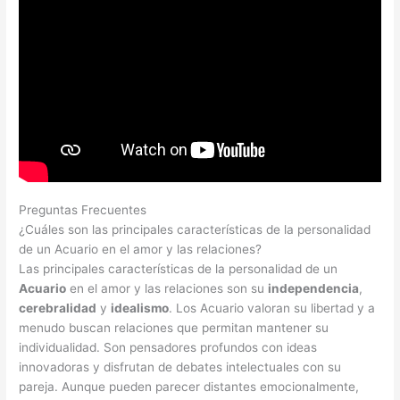
Preguntas Frecuentes
¿Cuáles son las principales características de la personalidad
de un Acuario en el amor y las relaciones?
Las principales características de la personalidad de un
Acuario
en el amor y las relaciones son su
independencia
,
cerebralidad
y
idealismo
. Los Acuario valoran su libertad y a
menudo buscan relaciones que permitan mantener su
individualidad. Son pensadores profundos con ideas
innovadoras y disfrutan de debates intelectuales con su
pareja. Aunque pueden parecer distantes emocionalmente,