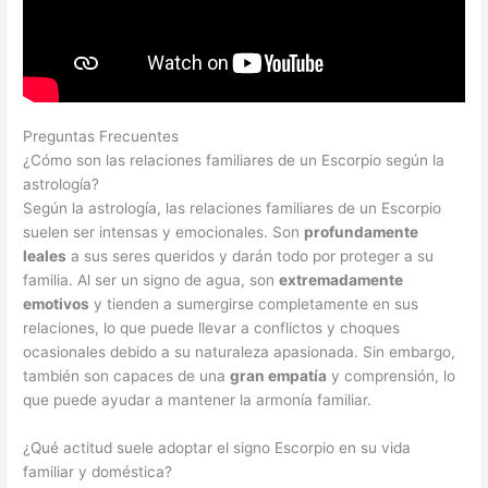
Preguntas Frecuentes
¿Cómo son las relaciones familiares de un Escorpio según la
astrología?
Según la astrología, las relaciones familiares de un Escorpio
suelen ser intensas y emocionales. Son
profundamente
leales
a sus seres queridos y darán todo por proteger a su
familia. Al ser un signo de agua, son
extremadamente
emotivos
y tienden a sumergirse completamente en sus
relaciones, lo que puede llevar a conflictos y choques
ocasionales debido a su naturaleza apasionada. Sin embargo,
también son capaces de una
gran empatía
y comprensión, lo
que puede ayudar a mantener la armonía familiar.
¿Qué actitud suele adoptar el signo Escorpio en su vida
familiar y doméstica?