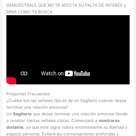
DEMUÉSTRALE QUE NO TE AFECTA SU FALTA DE INTERÉS y
MIRA COMO TE BUSCA
Preguntas Frecuentes
¿Cuáles son las señales típicas de un Sagitario cuando desea
terminar una relación amorosa?
Un
Sagitario
que desea terminar una relación amorosa tiende
a mostrar ciertas señales claras. Comenzará a
mostrarse
distante
, ya que este signo valora enormemente su libertad y
espacio personal. Evitará las conversaciones profundas y